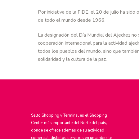
Por iniciativa de la FIDE, el 20 de julio ha sid
de todo el mundo desde 1966.
La designación del Día Mundial del Ajedrez no 
cooperación internacional para la actividad ajed
todos los pueblos del mundo, sino que también 
solidaridad y la cultura de la paz.
Salto Shopping y Terminal es el Shopping
Center más importante del Norte del país,
donde se ofrece además de su actividad
comercial, distintos servicios en un ambiente