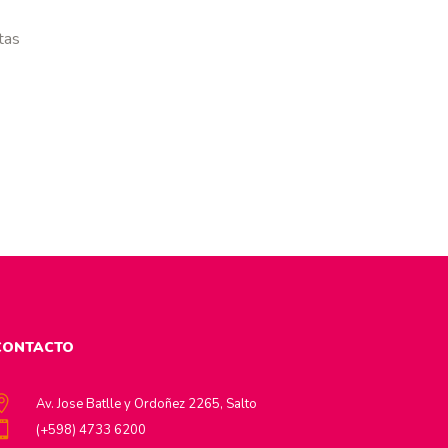
tas
CONTACTO
Av. Jose Batlle y Ordoñez 2265, Salto
(+598) 4733 6200