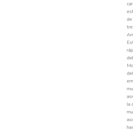
car
es
de
tr
Am
Es
rá
deb
Mo
de
em
mu
as
la
mut
asi
has