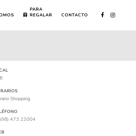
PARA
OMOS
REGALAR
CONTACTO
CAL
8
RARIOS
rario Shopping.
LÉFONO
598) 473 22004
EB