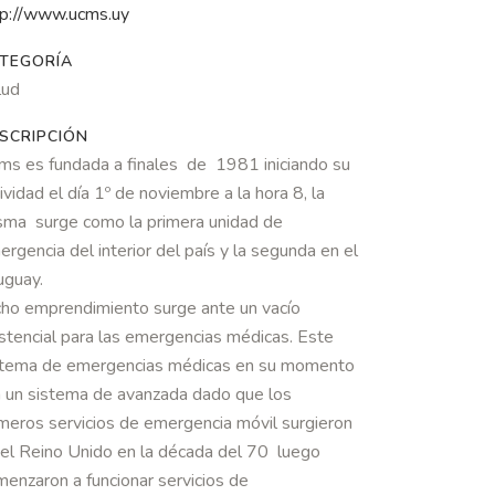
tp://www.ucms.uy
TEGORÍA
lud
SCRIPCIÓN
cms
es fundada a finales de 1981 iniciando su
ividad el día 1º de noviembre a la hora 8, la
sma surge como la primera unidad de
rgencia del interior del país y la segunda en el
uguay.
cho emprendimiento surge ante un vacío
istencial para las emergencias médicas. Este
stema de emergencias médicas en su momento
a un sistema de avanzada dado que los
imeros servicios de emergencia móvil surgieron
 el Reino Unido en la década del 70 luego
menzaron a funcionar servicios de