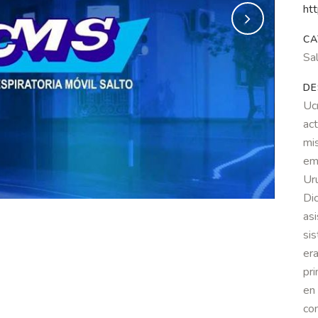
ht
CA
Sa
DE
U
act
mi
eme
Ur
Di
as
si
er
pr
en
co