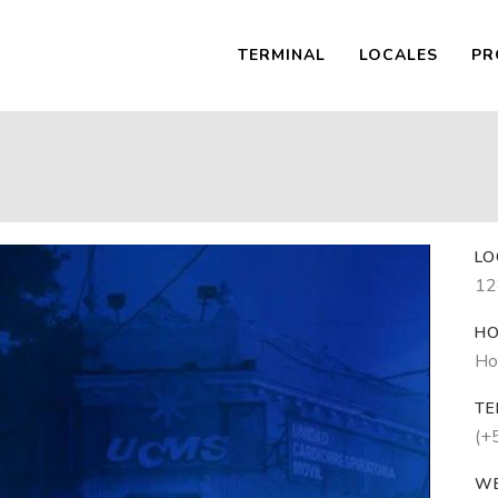
TERMINAL
LOCALES
PR
LO
12
HO
Ho
TE
(+
W