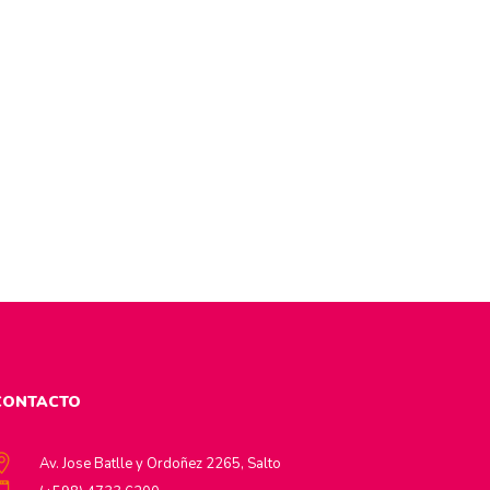
CONTACTO
Av. Jose Batlle y Ordoñez 2265, Salto