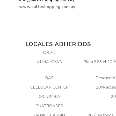
info@saltoshopping.com.uy
–
www.saltoshopping.com.uy
LOCALES ADHERIDOS
LOCAL
ALMA JOYAS
Plata 925 el 20 %
BAS
Descuento 
CELLULAR CENTER
20% acceso
COLUMBIA
20
CUATROASES
DANIEL CASSIN
20% en todos l