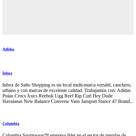
Adidas
Inbox
Inbox de Salto Shopping es un local multi-marca versátil, canchero,
urbano y con marcas de excelente calidad. Trabajamos con: Adidas
Pulau Crocs Asics Reebok Ugg Reef Rip Curl Hey Dude
Havaianas New Balance Converse Vans Jansport Stance 47 Brand...
Columbia
Columbia Sportswear™ empresa líder en el sector de prendas de