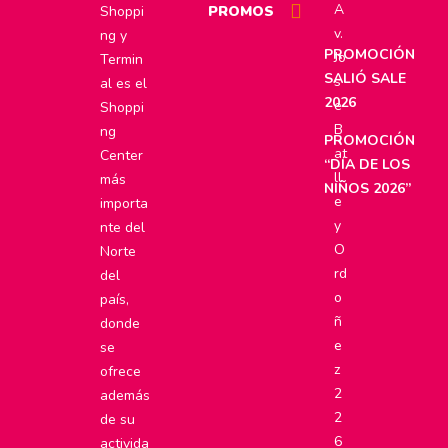
A
Shoppi
PROMOS
v.
ng y
PROMOCIÓN
Jo
Termin
SALIÓ SALE
s
al es el
2026
e
Shoppi
B
ng
PROMOCIÓN
at
Center
“DÍA DE LOS
ll
más
NIÑOS 2026”
e
importa
y
nte del
O
Norte
rd
del
o
país,
ñ
donde
e
se
z
ofrece
2
además
2
de su
6
activida