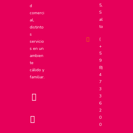
5,
d
S
comerci
al
al,
to
distinto
s
(
servicio
+
s en un
5
ambien
9
te
8)
cálido y
4
familiar.
7
3
3
6
2
0
0