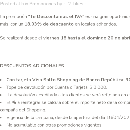
Posted at h
in
Promociones
by
2
Likes
La promoción
“
Te Descontamos el IVA
”
es una gran oportunida
más, con un
18,03% de descuento
en locales adheridos.
Se realizará desde el
viernes 18
hasta el
domingo 20 de abri
DESCUENTOS ADICIONALES
Con tarjeta Visa Salto Shopping de Banco Rep
ú
blica: 
Tope de devolución por Cuenta o Tarjeta: $ 3.000.
La devolución acreditada a los clientes se verá reflejada en 
El
%
a reintegrar se calcula sobre el importe neto de la comp
campaña del Shopping.
Vigencia de la campaña, desde la apertura del día 18/04/202
No acumulable con otras promociones vigentes.