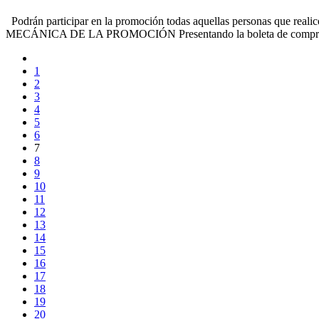
Podrán participar en la promoción todas aquellas personas que realic
MECÁNICA DE LA PROMOCIÓN Presentando la boleta de compra, se
1
2
3
4
5
6
7
8
9
10
11
12
13
14
15
16
17
18
19
20