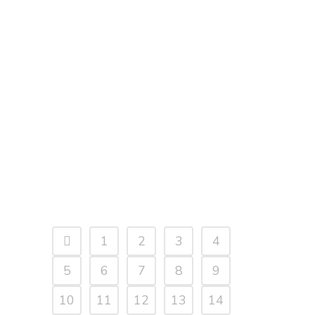
PROMOCIÓN «PACK VERANO»
Podrán participar en la promoción
“Pack Verano”, todas aquellas
personas que realicen sus compras en
Salto Shopping, en el período
comprendido entre el sábado 21 de
noviembre y el domingo 20 de
diciembre de 2020, o hasta agotar
stock. Mecánica de la promoción:
Presentando la boleta de...
1
2
3
4
5
6
7
8
9
10
11
12
13
14